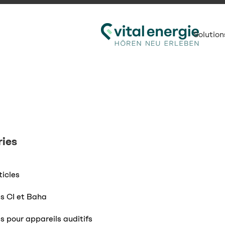
Solution
ies
ticles
s CI et Baha
s pour appareils auditifs