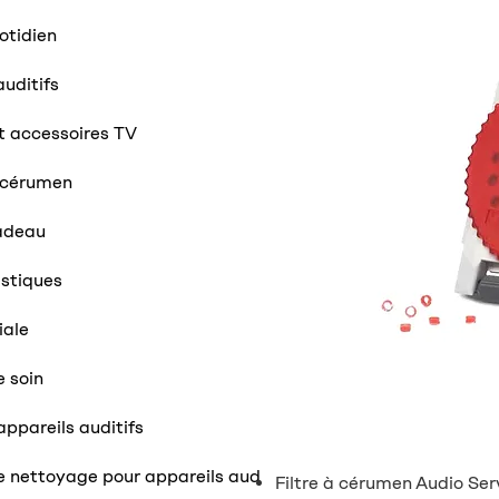
otidien
auditifs
t accessoires TV
i-cérumen
adeau
stiques
iale
e soin
appareils auditifs
e nettoyage pour appareils aud
Filtre à cérumen Audio Serv