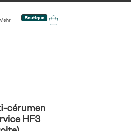
Boutique
Mehr
nti-cérumen
rvice HF3
oite)