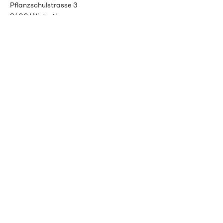
Pflanzschulstrasse 3
8400 Winterthour
info@vitalenergie.ch
044 363 12 21
Termes et conditions
Protection des données
imprimer
Bulletin
Restez informé grâce à notre
newsletter.
E-Mail-Adresse
Abonnieren