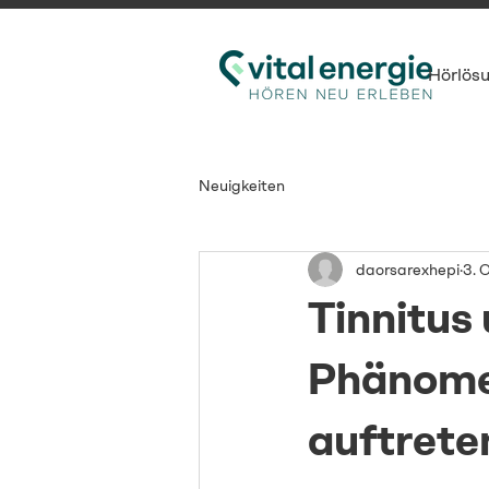
Hörlös
Neuigkeiten
daorsarexhepi
3. 
Tinnitus
Phänome
auftrete