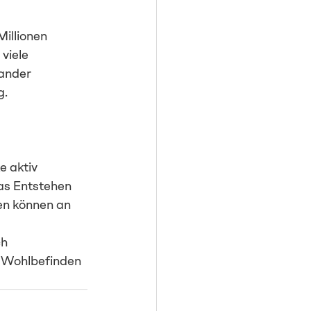
illionen 
viele 
ander 
g.
 aktiv 
as Entstehen 
n können an 
h 
d Wohlbefinden 