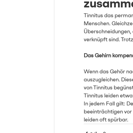
zusamm
Tinnitus das perman
Menschen. Gleichzeit
Überschneidungen, a
verknüpft sind. Trot
Das Gehirn kompens
Wenn das Gehör nach
auszugleichen. Die
von Tinnitus begün
Tinnitus leiden etw
In jedem Fall gilt: 
beeinträchtigen vor
leiden oft spürbar.