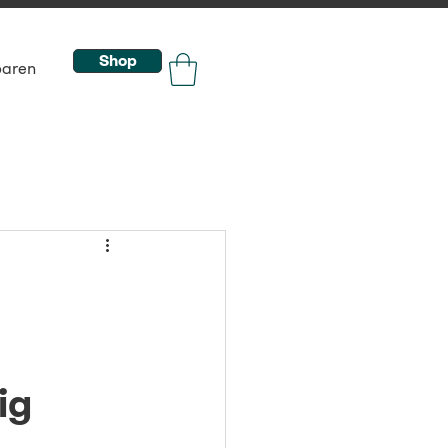
Shop
baren
ig