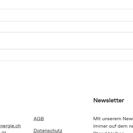
Hörgeräte und Brille: Geht
Hörs
das zusammen?
plöt
Viele Menschen tragen sowohl
Viel
eine Brille als auch Hörgeräte
Hörve
und fragen sich, ob sich beides
Lauts
kombinieren lässt. Die gute
zune
Nachricht: In den meisten
Gesp
Fällen funktioniert das völlig
werd
unkompliziert. Moderne
Famil
im Be
Newsletter
AGB
Mit unserem News
energie.ch
immer auf dem n
Datenschutz