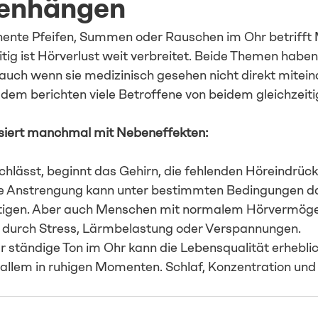
enhängen
ente Pfeifen, Summen oder Rauschen im Ohr betrifft M
ig ist Hörverlust weit verbreitet. Beide Themen haben 
uch wenn sie medizinisch gesehen nicht direkt mitein
zdem berichten viele Betroffene von beidem gleichzeiti
iert manchmal mit Nebeneffekten:
lässt, beginnt das Gehirn, die fehlenden Höreindrücke
se Anstrengung kann unter bestimmten Bedingungen d
stigen. Aber auch Menschen mit normalem Hörvermöge
a durch Stress, Lärmbelastung oder Verspannungen.
Der ständige Ton im Ohr kann die Lebensqualität erheblic
 allem in ruhigen Momenten. Schlaf, Konzentration un