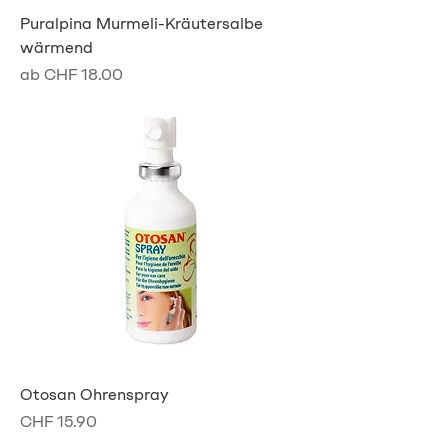
Puralpina Murmeli-Kräutersalbe
wärmend
Sale-Preis
ab
CHF 18.00
Otosan Ohrenspray
Preis
CHF 15.90