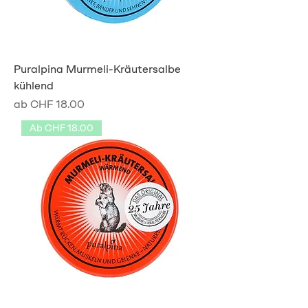
Puralpina Murmeli-Kräutersalbe
kühlend
Sale-Preis
ab
CHF 18.00
Ab CHF 18.00