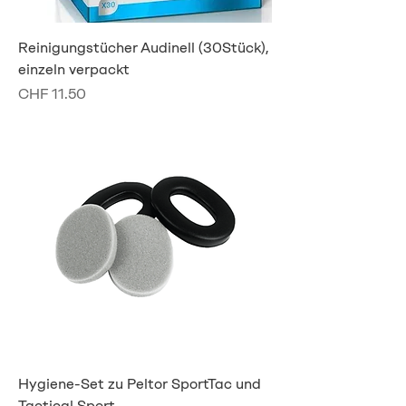
Reinigungstücher Audinell (30Stück),
einzeln verpackt
Preis
CHF 11.50
Hygiene-Set zu Peltor SportTac und
Tactical Sport