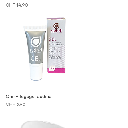
Preis
CHF 14.90
Ohr-Pflegegel audinell
Preis
CHF 5.95