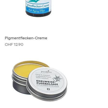
Pigmentflecken-Creme
Preis
CHF 12.90