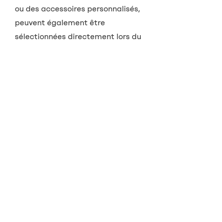
ou des accessoires personnalisés,
peuvent également être
sélectionnées directement lors du
rendez-vous.
3
Empreinte du conduit auditif
Notre acousticien examinera votre
conduit auditif et créera une
empreinte de votre conduit auditif
individuel.