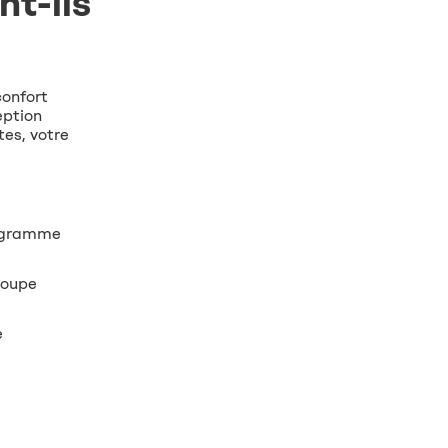
nt-ils
confort
eption
tes, votre
rogramme
coupe
e