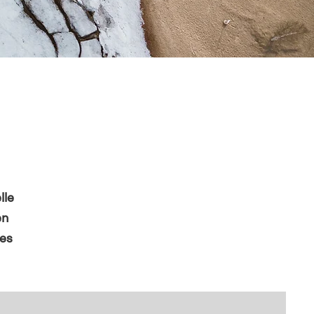
lle
en
ces