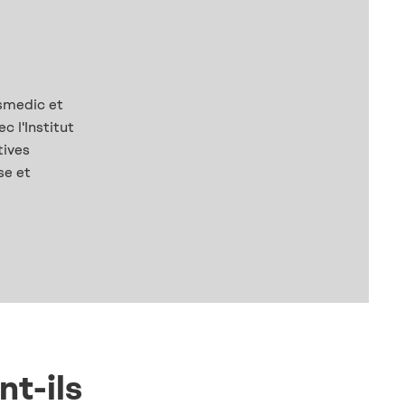
smedic et
c l'Institut
tives
se et
nt-ils