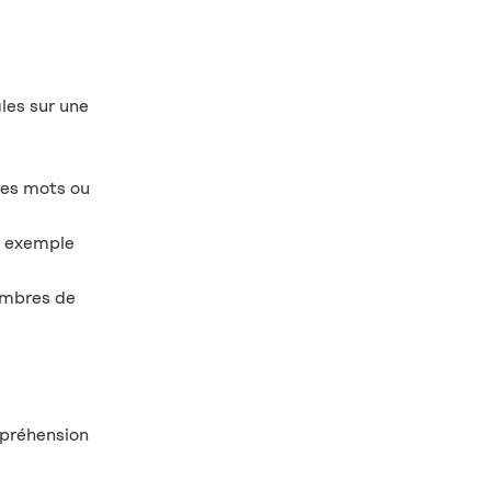
les sur une
des mots ou
r exemple
membres de
mpréhension