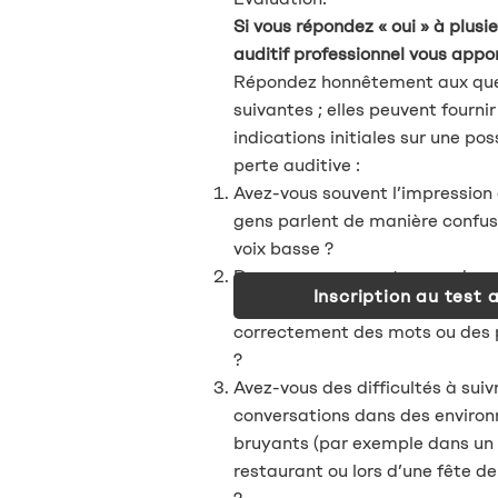
Si vous répondez « oui » à plusi
auditif professionnel vous appo
Répondez honnêtement aux que
suivantes ; elles peuvent fourni
indications initiales sur une pos
perte auditive :
Avez-vous souvent l’impression 
gens parlent de manière confus
voix basse ?
Devez-vous souvent poser des 
Inscription au test a
parce que vous ne comprenez 
correctement des mots ou des 
?
Avez-vous des difficultés à suivr
conversations dans des enviro
bruyants (par exemple dans un
restaurant ou lors d’une fête de