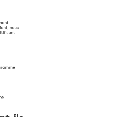
ement
vient, nous
tif sont
rogramme
ans