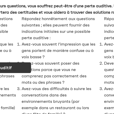
eurs questions, vous souffrez peut-être d'une perte auditive.
rtera des certitudes et vous aidera à trouver des solutions 
stions
Répondez honnêtement aux questions
Répo
r des
suivantes ; elles peuvent fournir des
suiva
sible
indications initiales sur une possible
indic
perte auditive :
perte
que les
Avez-vous souvent l’impression que les
Avez-
e ou à
gens parlent de manière confuse ou à
gens
voix basse ?
voix 
questions
Devez-vous souvent poser des
Deve
uditif
pas
questions parce que vous ne
ques
phrases
comprenez pas correctement des
comp
mots ou des phrases ?
mots
e les
Avez-vous des difficultés à suivre les
Avez-
nnements
conversations dans des
conv
environnements bruyants (par
envi
 famille)
exemple dans un restaurant ou lors
exemp