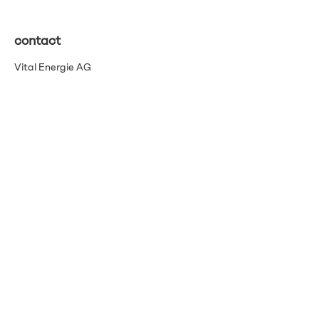
contact
Vital Energie AG
Pflanzschulstrasse 3
8400 Winterthour
info@vitalenergie.ch
044 363 12 21
Termes et conditions
Protection des données
imprimer
Bulletin