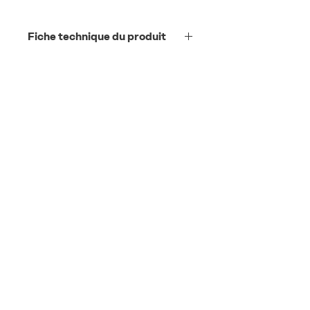
Fiche technique du produit
Fiche technique du produit au
format PDF
contact
Vital Energie AG
Pflanzschulstrasse 3
8400 Winterthour
info@vitalenergie.ch
044 363 12 21
Termes et conditions
Protection des données