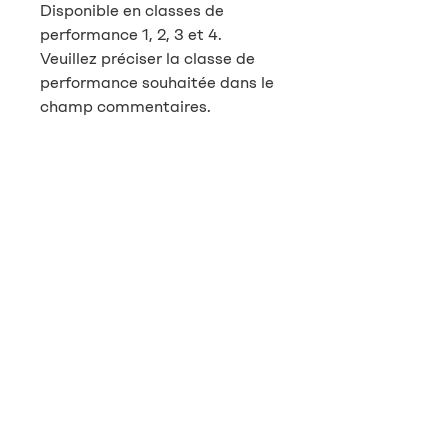
Disponible en classes de
performance 1, 2, 3 et 4.
Veuillez préciser la classe de
performance souhaitée dans le
champ commentaires.
contact
Vital Energie AG
Pflanzschulstrasse 3
8400 Winterthour
info@vitalenergie.ch
044 363 12 21