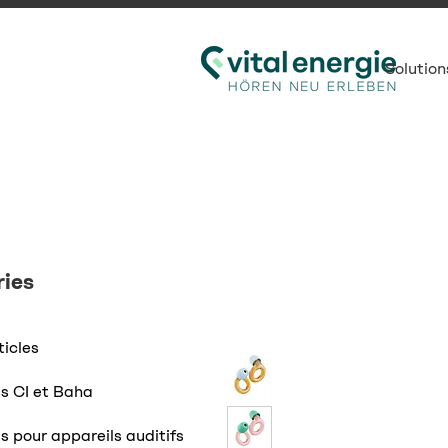
Solution
ies
ticles
s CI et Baha
s pour appareils auditifs