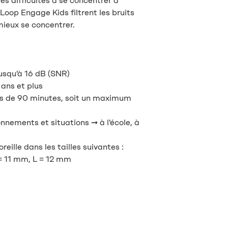
es difficultés à se concentrer à
e Loop Engage Kids filtrent les bruits
mieux se concentrer.
jusqu'à 16 dB (SNR)
 ans et plus
es de 90 minutes, soit un maximum
nnements et situations ➞ à l'école, à
eille dans les tailles suivantes :
= 11 mm, L = 12 mm