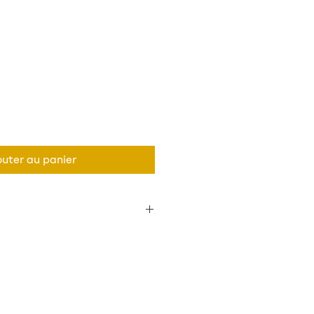
outer au panier
giène, le produit ne peut être