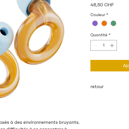
Prix
48,50 CHF
Couleur
*
Quantité
*
Aj
retour
Pour des raisons d'hy
retourné.
posés à des environnements bruyants.