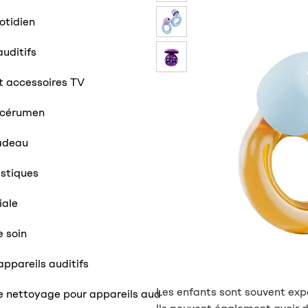
otidien
auditifs
t accessoires TV
i-cérumen
adeau
stiques
iale
e soin
appareils auditifs
Les enfants sont souvent ex
e nettoyage pour appareils aud