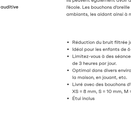
Ils peuvent également avoir d
 auditive
l'école. Les bouchons d'oreill
ambiants, les aidant ainsi à 
Réduction du bruit filtrée 
Idéal pour les enfants de 6
Limitez-vous à des séanc
de 3 heures par jour.
Optimal dans divers enviro
la maison, en jouant, etc.
Livré avec des bouchons d'or
XS = 8 mm, S = 10 mm, M 
Étui inclus