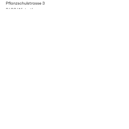
Pflanzschulstrasse 3
8400 Winterthour
info@vitalenergie.ch
044 363 12 21
Termes et conditions
Protection des données
imprimer
Bulletin
Restez informé grâce à notre
newsletter.
E-Mail-Adresse
Abonnieren