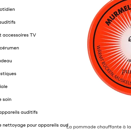
otidien
auditifs
t accessoires TV
i-cérumen
adeau
stiques
iale
e soin
appareils auditifs
e nettoyage pour appareils aud
La pommade chauffante à la