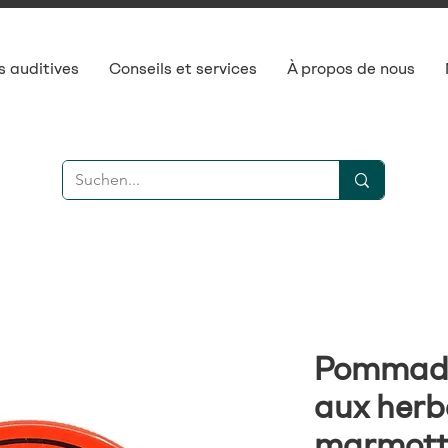
s auditives
Conseils et services
À propos de nous
Pommade
aux herb
marmott