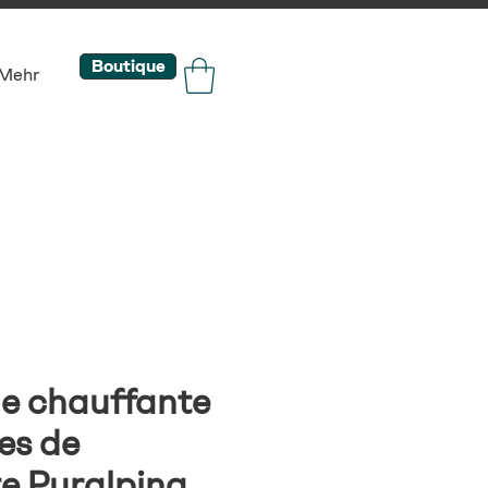
Boutique
Mehr
 chauffante
es de
e Puralpina