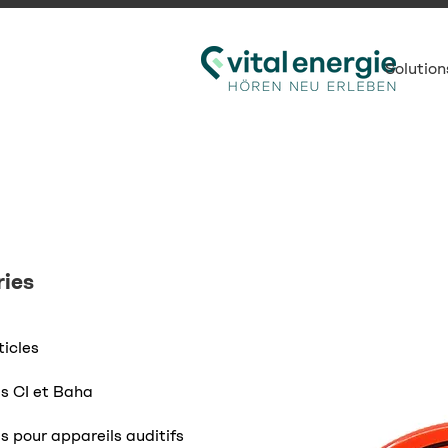
Solution
ies
ticles
s CI et Baha
s pour appareils auditifs