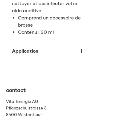
nettoyer et désinfecter votre
aide auditive.
Comprend un accessoire de
brosse
Contenu : 30 ml
Application
Application : Appliquez le spray sur
les parties à nettoyer, comme les
tubes, les embouts ou les dômes, et
laissez agir environ une minute. Vous
pouvez ensuite retirer facilement les
contact
résidus avec un chiffon non
pelucheux comme notre chiffon
Vital Energie AG
microfibre.
Pflanzschulstrasse 3
Si vous souhaitez nettoyer le boîtier
8400 Winterthour
de votre aide auditive, veillez à ne
pas vaporiser le spray directement
info@vitalenergie.ch
sur l'appareil. Appliquez-le plutôt sur