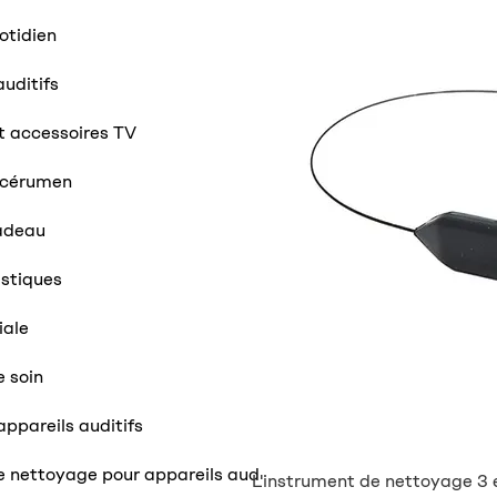
otidien
auditifs
t accessoires TV
i-cérumen
adeau
stiques
iale
e soin
appareils auditifs
e nettoyage pour appareils aud
L'instrument de nettoyage 3 