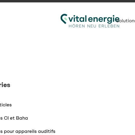
Solution
ies
ticles
s CI et Baha
s pour appareils auditifs