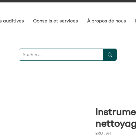
s auditives
Conseils et services
À propos de nous
Instrume
nettoyag
SKU : 744