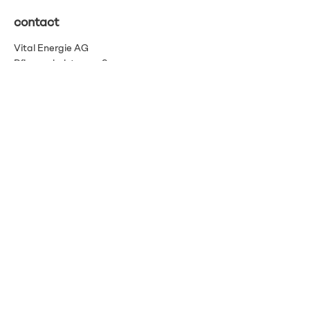
contact
Vital Energie AG
Pflanzschulstrasse 3
8400 Winterthour
info@vitalenergie.ch
044 363 12 21
Termes et conditions
Protection des données
imprimer
Bulletin
Restez informé grâce à notre
newsletter.