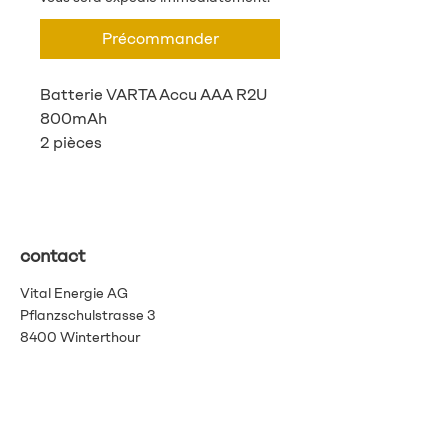
Précommander
Batterie VARTA Accu AAA R2U
800mAh
2 pièces
contact
Vital Energie AG
Pflanzschulstrasse 3
8400 Winterthour
info@vitalenergie.ch
044 363 12 21