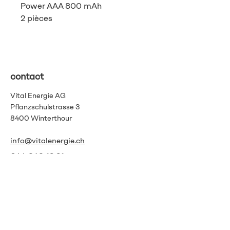
Power AAA 800 mAh
2 pièces
contact
Vital Energie AG
Pflanzschulstrasse 3
8400 Winterthour
info@vitalenergie.ch
044 363 12 21
Termes et conditions
Protection des données
imprimer