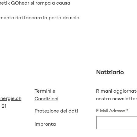
onetik GOhear si rompa a causa
mente riattaccare la porta da solo.
Notiziario
Termini e
Rimani aggiornat
energie.ch
Condizioni
nostra newsletter
 21
Protezione dei dati
E-Mail-Adresse
impronta