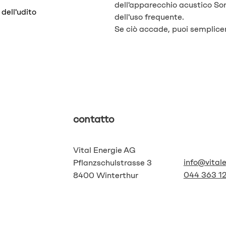
dell'apparecchio acustico S
dell'udito
dell'uso frequente.
Se ciò accade, puoi semplice
contatto
Vital Energie AG
info@vital
Pflanzschulstrasse 3
044 363 12
8400 Winterthur