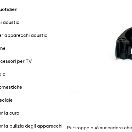
uotidien
 acustici
er apparecchi acustici
ume
ccessori per TV
alo
domestiche
eciale
r la cura
r la pulizia degli apparecchi
Purtroppo può succedere che l