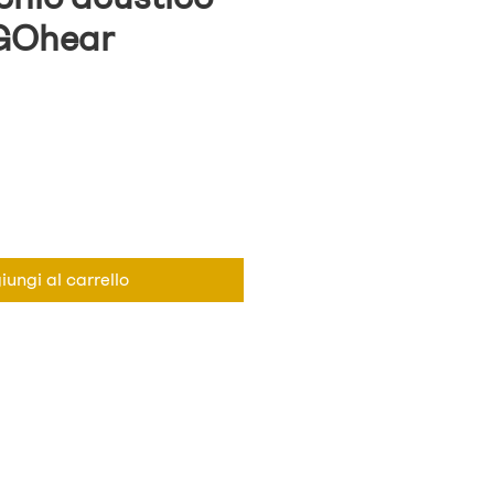
 GOhear
ungi al carrello