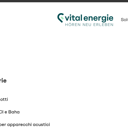
Sol
ie
dotti
CI e Baha
per apparecchi acustici