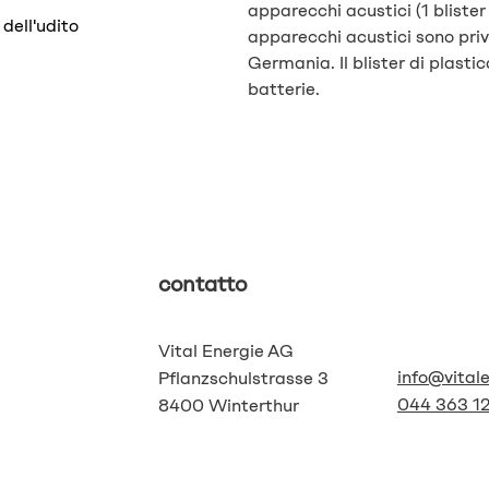
apparecchi acustici (1 blister
dell'udito
apparecchi acustici sono priv
Germania. Il blister di plasti
batterie.
contatto
Vital Energie AG
info@vital
Pflanzschulstrasse 3
044 363 12
8400 Winterthur