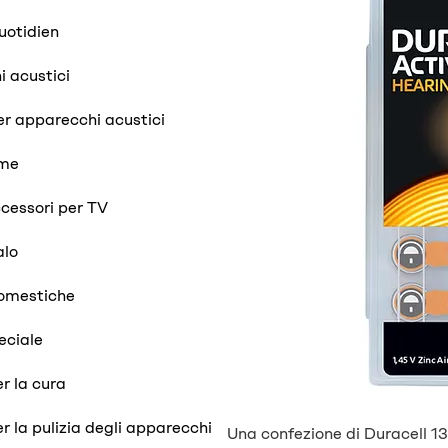
uotidien
 acustici
er apparecchi acustici
ume
ccessori per TV
alo
domestiche
eciale
r la cura
r la pulizia degli apparecchi
Una confezione di Duracell 13