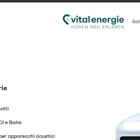
Sol
ie
dotti
CI e Baha
per apparecchi acustici