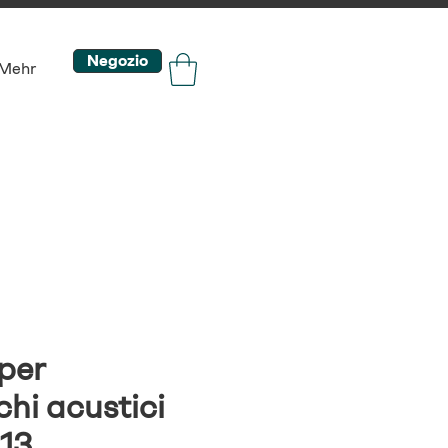
Negozio
Mehr
 per
hi acustici
 13