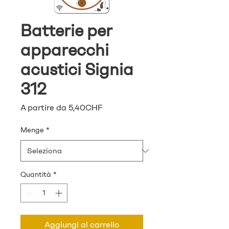
Batterie per
apparecchi
acustici Signia
312
Prezzo
A partire da
5,40CHF
scontato
Menge
*
Quantità
*
Aggiungi al carrello