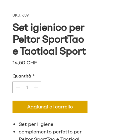
SKU: 639
Set igienico per
Peltor SportTac
e Tactical Sport
Prezzo
14,50 CHF
Quantità
*
Aggiungi al carrello
Set per l'igiene
complemento perfetto per
Peltor SportTac e Tactical