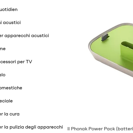
uotidien
 acustici
er apparecchi acustici
ume
ccessori per TV
alo
domestiche
eciale
r la cura
r la pulizia degli apparecchi
Il Phonak Power Pack (batteria a