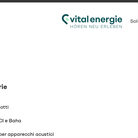
Sol
ie
dotti
CI e Baha
per apparecchi acustici