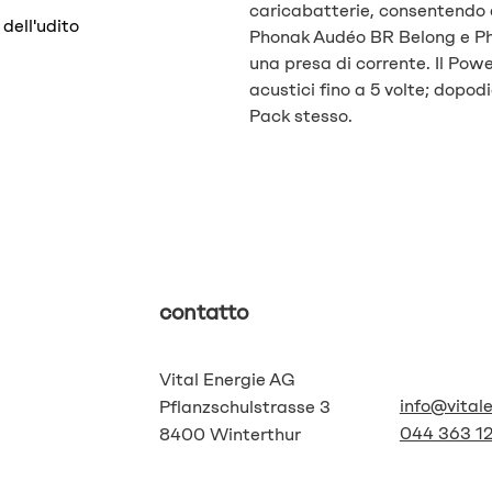
caricabatterie, consentendo d
dell'udito
Phonak Audéo BR Belong e Ph
una presa di corrente. Il Pow
acustici fino a 5 volte; dopod
Pack stesso.
contatto
Vital Energie AG
info@vital
Pflanzschulstrasse 3
044 363 12
8400 Winterthur