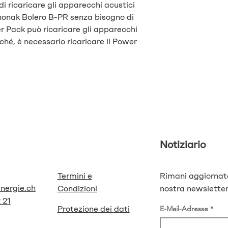
i ricaricare gli apparecchi acustici
onak Bolero B-PR senza bisogno di
er Pack può ricaricare gli apparecchi
iché, è necessario ricaricare il Power
Notiziario
Termini e
Rimani aggiornat
energie.ch
Condizioni
nostra newsletter
 21
Protezione dei dati
E-Mail-Adresse