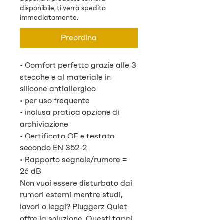
disponibile, ti verrà spedito
immediatamente.
Preordina
• Comfort perfetto grazie alle 3
stecche e al materiale in
silicone antiallergico
• per uso frequente
• inclusa pratica opzione di
archiviazione
• Certificato CE e testato
secondo EN 352-2
• Rapporto segnale/rumore =
26 dB
Non vuoi essere disturbato dai
rumori esterni mentre studi,
lavori o leggi? Pluggerz Quiet
offre la soluzione. Questi tappi