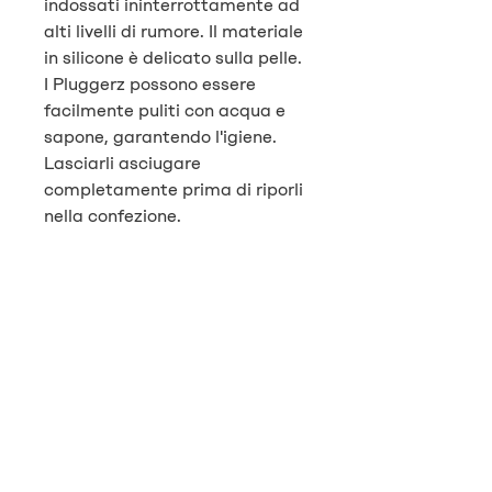
indossati ininterrottamente ad
alti livelli di rumore. Il materiale
in silicone è delicato sulla pelle.
I Pluggerz possono essere
facilmente puliti con acqua e
sapone, garantendo l'igiene.
Lasciarli asciugare
completamente prima di riporli
nella confezione.
Per motivi igienici questo
prodotto non può essere
sostituito.
contatto
Vital Energie AG
Pflanzschulstrasse 3