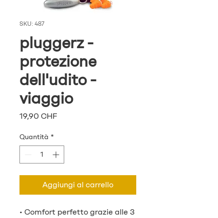
SKU: 487
pluggerz -
protezione
dell'udito -
viaggio
Prezzo
19,90 CHF
Quantità
*
Aggiungi al carrello
• Comfort perfetto grazie alle 3