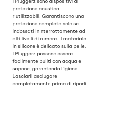
I Pluggerz sono dispositivi di
protezione acustica
riutilizzabili. Garantiscono una
protezione completa solo se
indossati ininterrottamente ad
alti livelli di rumore. Il materiale
in silicone è delicato sulla pelle.
I Pluggerz possono essere
facilmente puliti con acqua e
sapone, garantendo l'igiene.
Lasciarli asciugare
completamente prima di riporli
nella confezione.
Per motivi igienici questo
prodotto non può essere
sostituito.