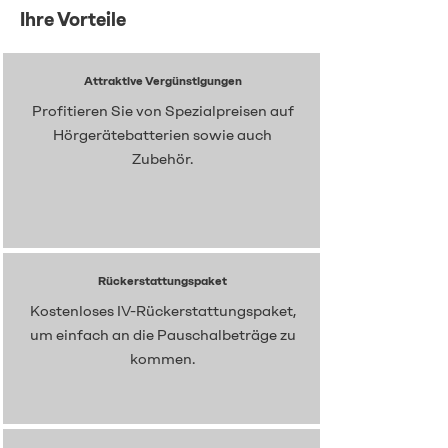
Ihre Vorteile
Attraktive Vergünstigungen
Profitieren Sie von Spezialpreisen auf
Hörgerätebatterien sowie auch
Zubehör.
Rückerstattungspaket
Kostenloses IV-Rückerstattungspaket,
um einfach an die Pauschalbeträge zu
kommen.