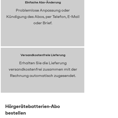
Einfache Abo-Änderung
Problemlose Anpassung oder
Kündigung des Abos, per Telefon, E-Mail
oder Brief.
Versandkostenfreie Lieferung
Erhalten Sie die Lieferung
versandkostenfrei zusammen mit der
Rechnung automatisch zugesendet.
Hörgerätebatterien-Abo
bestellen