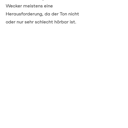
Wecker meistens eine
Herausforderung, da der Ton nicht
oder nur sehr schlecht hörbar ist.
Deshalb gibt es extra laute Wecker
mit starken Vibrationen oder
spezielle Vibrationskissen, welche
die Gefahr des Verschlafens
minimieren sollten.
Entdecken Sie unser Sortiment!
Kontakt
Vital Energie AG
Pflanzschulstrasse 3
8400 Winterthur