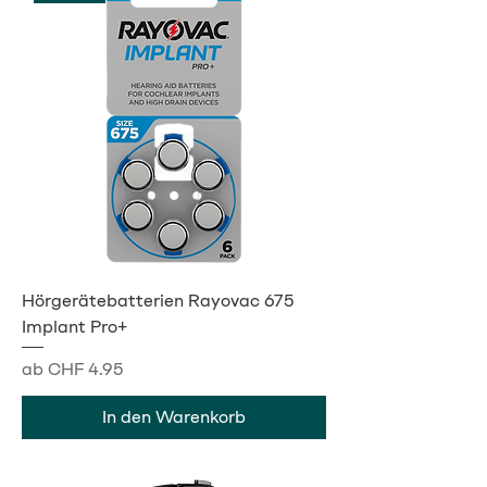
Hörgerätebatterien Rayovac 675
Implant Pro+
Sale-Preis
ab
CHF 4.95
In den Warenkorb