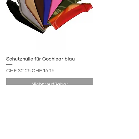
Schutzhülle für Cochlear blau
Standardpreis
Sale-Preis
CHF 32.25
CHF 16.15
Nicht verfügbar
Kontakt