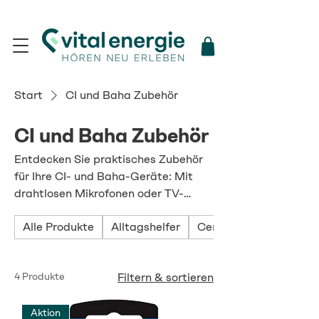
Start
CI und Baha Zubehör
CI und Baha Zubehör
Entdecken Sie praktisches Zubehör
für Ihre CI- und Baha-Geräte: Mit
drahtlosen Mikrofonen oder TV-
Adaptern holen Sie das Beste aus
Alle Produkte
Alltagshelfer
Cerumenfilter
Ihren Hörsystemen heraus, für klaren
Klang, sichere Handhabung und
maximale Flexibilität im Alltag.
4 Produkte
Filtern & sortieren
Aktion