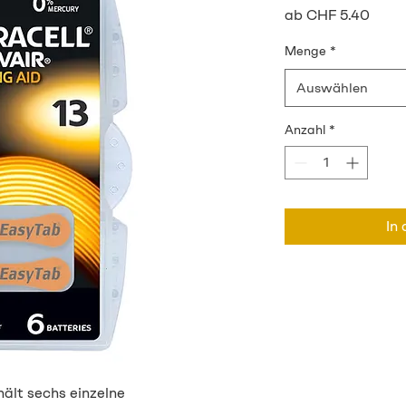
Sale-
ab
CHF 5.40
Preis
Menge
*
Auswählen
Anzahl
*
In
hält sechs einzelne