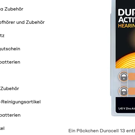
ha Zubehör
pfhörer und Zubehör
tz
utschein
batterien
 Zubehör
Reinigungsartikel
batterien
kel
Ein Päckchen Duracell 13 ent