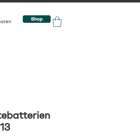
Shop
baren
ebatterien
 13