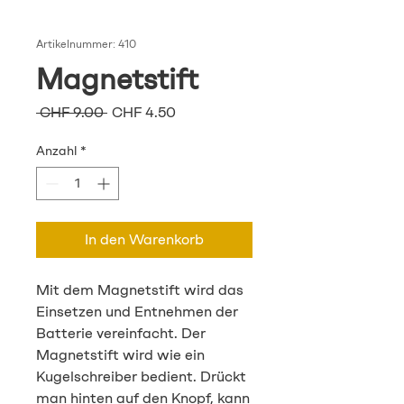
Artikelnummer: 410
Magnetstift
Standardpreis
Sale-
 CHF 9.00 
CHF 4.50
Preis
Anzahl
*
In den Warenkorb
Mit dem Magnetstift wird das
Einsetzen und Entnehmen der
Batterie vereinfacht. Der
Magnetstift wird wie ein
Kugelschreiber bedient. Drückt
man hinten auf den Knopf, kann