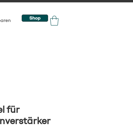
Shop
baren
l für
onverstärker