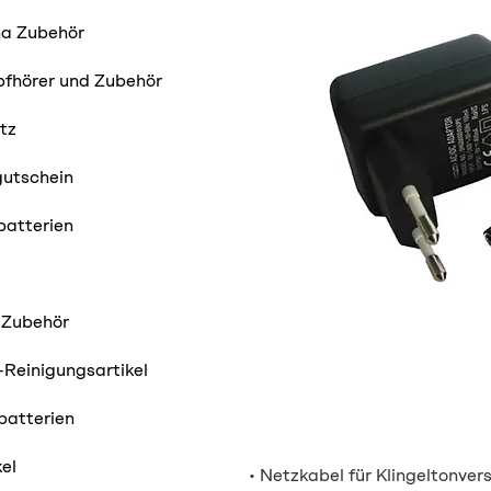
ha Zubehör
pfhörer und Zubehör
tz
utschein
batterien
 Zubehör
Reinigungsartikel
batterien
kel
• Netzkabel für Klingeltonver