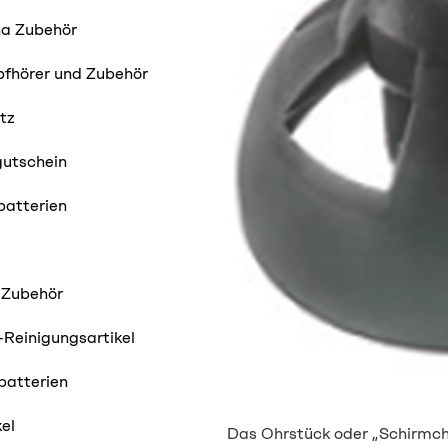
ha Zubehör
pfhörer und Zubehör
tz
utschein
batterien
 Zubehör
Reinigungsartikel
batterien
kel
Das Ohrstück oder „Schirmche