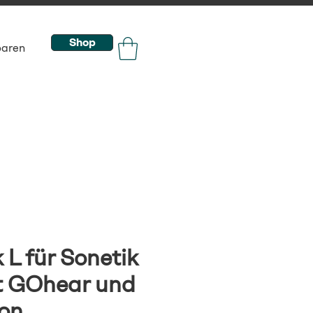
Shop
baren
 L für Sonetik
t GOhear und
on