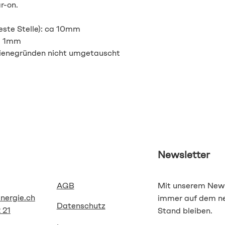
r-on.
este Stelle): ca 10mm
a 1mm
gienegründen nicht umgetauscht
Newsletter
AGB
Mit unserem News
energie.ch
immer auf dem n
Datenschutz
 21
Stand bleiben.