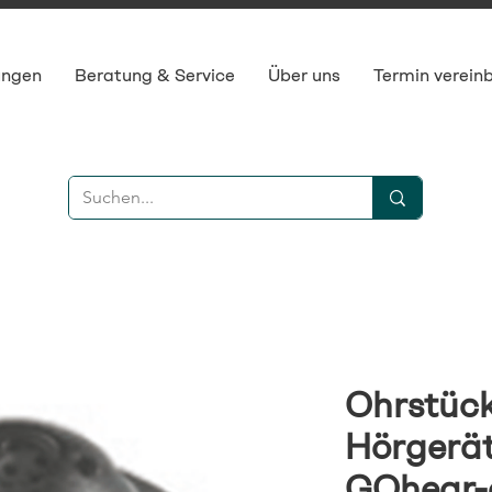
ungen
Beratung & Service
Über uns
Termin verein
Ohrstück
Hörgerä
GOhear-