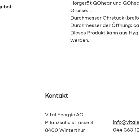
Hörgerät GOhear und GOhea
gebot
Grösse: L
Durchmesser Ohrstück (breit
Durchmesser der Öffnung: c
Dieses Produkt kann aus Hy
werden.
Kontakt
Vital Energie AG
info@vital
Pflanzschulstrasse 3
044 363 12
8400 Winterthur