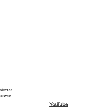
letter
eusten
YouTube