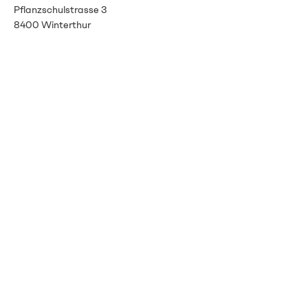
Pflanzschulstrasse 3
8400 Winterthur
info@vitalenergie.ch
044 363 12 21
AGB
Datenschutz
Impressum
Newsletter
Mit unserem Newsletter
immer auf dem neusten
Stand bleiben.
E-Mail-Adresse