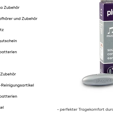
ha Zubehör
pfhörer und Zubehör
tz
utschein
batterien
 Zubehör
Reinigungsartikel
batterien
kel
• perfekter Tragekomfort dur