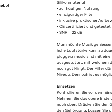
Silikonmaterial
gebot
• zur häufigen Nutzung
• einzigartiger Filter
• inklusive praktischer Aufb
• CE zertifiziert und getest
• SNR = 22 dB
Man möchte Musik geniessen 
hohe Lautstärke kann zu dau
pluggerz music sind mit ein
ausgestattet, mit welchem d
noch gut klingt. Der Filter d
Niveau. Dennoch ist es möglic
Einsetzen
Kontrollieren Sie vor dem Ein
Nehmen Sie das obere Ende d
nach oben. Drücken Sie den G
den Gehörgang. Lassen Sie d