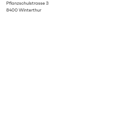
Pflanzschulstrasse 3
8400 Winterthur
info@vitalenergie.ch
044 363 12 21
AGB
Datenschutz
Impressum
Newsletter
Mit unserem Newsletter
immer auf dem neusten
Stand bleiben.
E-Mail-Adresse