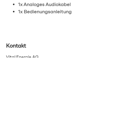
1x Analoges Audiokabel
1x Bedienungsanleitung
Kontakt
Vital Energie AG
Pflanzschulstrasse 3
8400 Winterthur
info@vitalenergie.ch
044 363 12 21
AGB
Datenschutz
Impressum