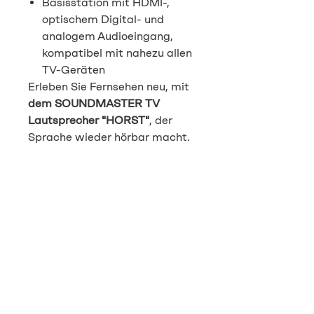
Basisstation mit HDMI-,
optischem Digital- und
analogem Audioeingang,
kompatibel mit nahezu allen
TV-Geräten
Erleben Sie Fernsehen neu, mit
dem SOUNDMASTER TV
Lautsprecher "HORST"
, der
Sprache wieder hörbar macht.
Produktdatenblatt
Produktdatenblatt als PDF
Kontakt
Vital Energie AG