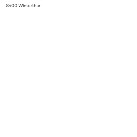
8400 Winterthur
info@vitalenergie.ch
044 363 12 21
AGB
Datenschutz
Impressum
Newsletter
Mit unserem Newsletter
immer auf dem neusten
Stand bleiben.
E-Mail-Adresse