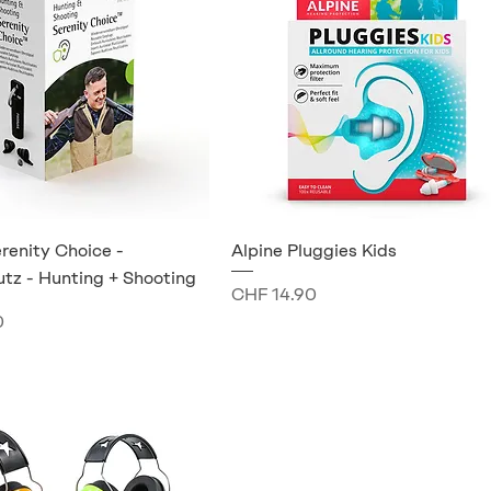
renity Choice -
Alpine Pluggies Kids
tz - Hunting + Shooting
Preis
CHF 14.90
0