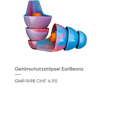
Gehörschutzstöpsel EarBeanz
Standardpreis
Sale-Preis
CHF 9.95
CHF 4.95