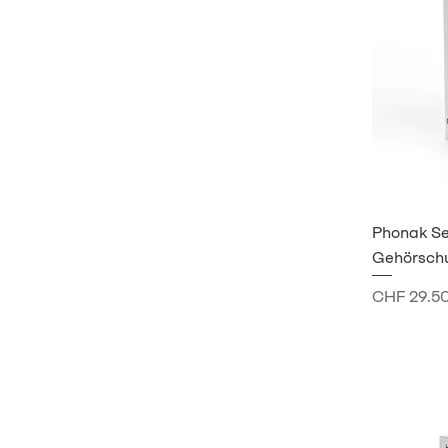
Phonak Se
Gehörschu
Preis
CHF 29.5