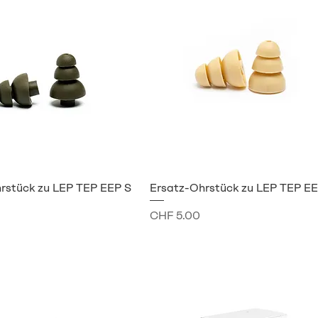
rstück zu LEP TEP EEP S
Ersatz-Ohrstück zu LEP TEP E
Preis
CHF 5.00