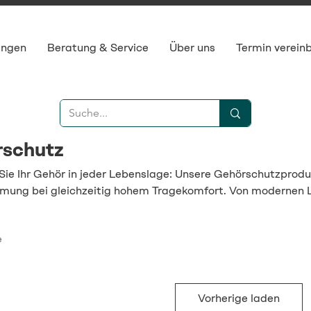
ungen
Beratung & Service
Über uns
Termin verein
rschutz
Sie Ihr Gehör in jeder Lebenslage: Unsere Gehörschutzproduk
ng bei gleichzeitig hohem Tragekomfort. Von modernen L
nd Phonak Filter bis hin zu professionellen Kapselgehörschüt
den Schutz für Schlaf, Konzert, Arbeit, Reisen oder Sport.
e
Vorherige laden