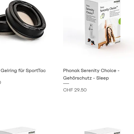
 Gelring für SportTac
Phonak Serenity Choice -
Gehörschutz - Sleep
0
Preis
CHF 29.50