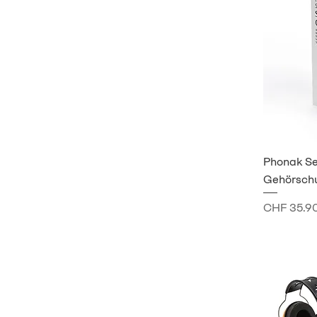
Phonak Se
Gehörschu
Preis
CHF 35.9