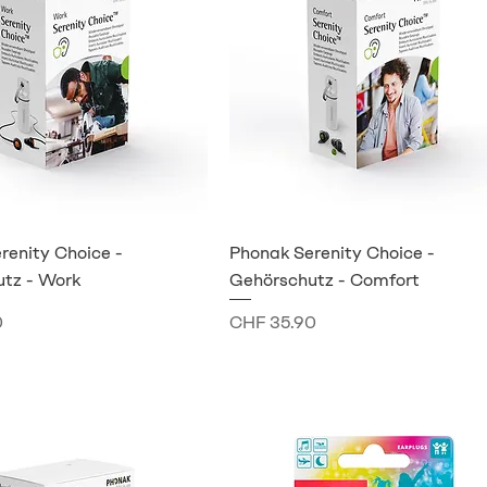
renity Choice -
Phonak Serenity Choice -
tz - Work
Gehörschutz - Comfort
Preis
0
CHF 35.90