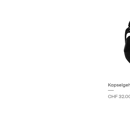
Kapselge
Preis
CHF 32.0