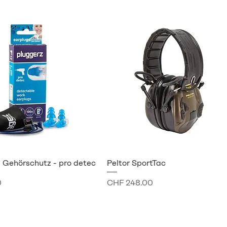
- Gehörschutz - pro detec
Peltor SportTac
Preis
0
CHF 248.00