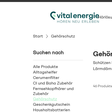
Hörlös
Start
Gehörschutz
Suchen nach
Gehö
Schützen 
Alle Produkte
Lärmdämmu
Alltagshelfer
Pluggerz u
Cerumenfilter
den passen
CI und Baha Zubehör
46 Produkt
Fernsehkopfhörer und
Zubehör
Gehörschutz
Geschenkgutschein
Haushaltsbatterien