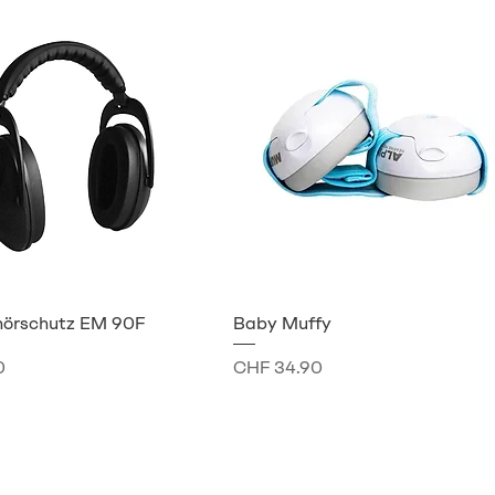
hörschutz EM 90F
Baby Muffy
Preis
0
CHF 34.90