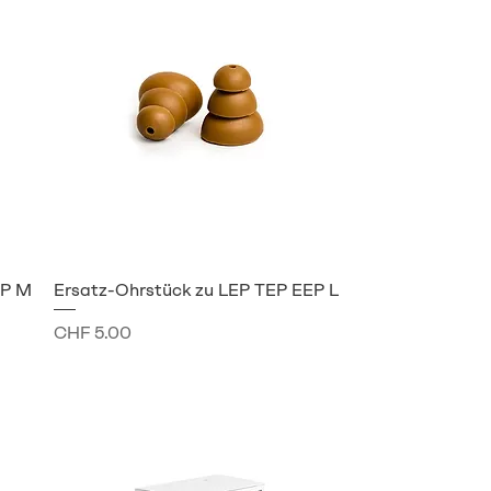
EP M
Ersatz-Ohrstück zu LEP TEP EEP L
Preis
CHF 5.00