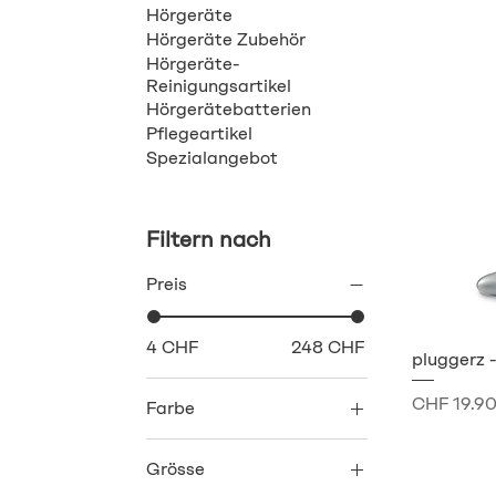
Hörgeräte
Hörgeräte Zubehör
Hörgeräte-
Reinigungsartikel
Hörgerätebatterien
Pflegeartikel
Spezialangebot
Filtern nach
Preis
4 CHF
248 CHF
pluggerz 
Preis
CHF 19.9
Farbe
Grösse