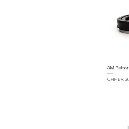
3M Peltor
Preis
CHF 89.5