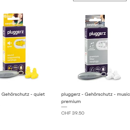
- Gehörschutz - quiet
pluggerz - Gehörschutz - music
premium
0
Preis
CHF 39.50