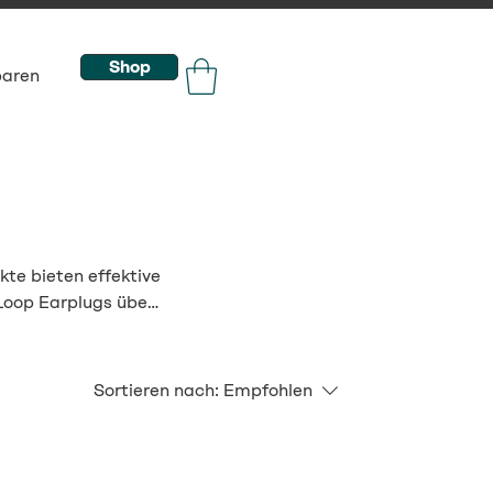
Shop
baren
te bieten effektive
oop Earplugs über
zen, hier finden Sie
Sortieren nach:
Empfohlen